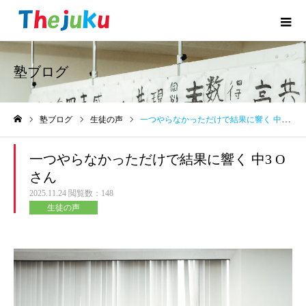
塾ブログ
塾ブログ
生徒の声
一つやらなかっただけで結果に響く 中3 Oさん
ホーム
一つやらなかっただけで結果に響く 中3 O
さん
2025.11.24
閲覧数：148
生徒の声