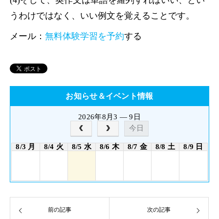
(4)そして、英作文は単語を羅列すればいい、とい
うわけではなく、いい例文を覚えることです。
メール：
無料体験学習を予約
する
お知らせ＆イベント情報
2026年8月3 — 9日
今日
8/3 月
8/4 火
8/5 水
8/6 木
8/7 金
8/8 土
8/9 日
前の記事
次の記事