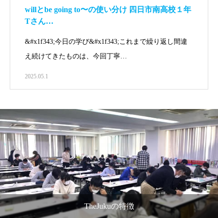
willとbe going to〜の使い分け 四日市南高校１年
Tさん…
&#x1f343;今日の学び&#x1f343;これまで繰り返し間違
え続けてきたものは、今回丁寧…
2025.05.1
TheJukuの特徴