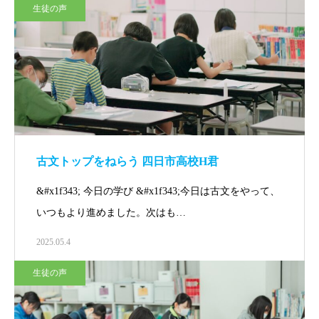
生徒の声
古文トップをねらう 四日市高校H君
&#x1f343; 今日の学び &#x1f343;今日は古文をやって、
いつもより進めました。次はも…
2025.05.4
生徒の声