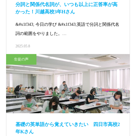
分詞と関係代名詞が、いつも以上に正答率が高
かった！川越高校3年Hさん
&#x1f343; 今日の学び &#x1f343;英語で分詞と関係代名
詞の範囲をやりました。…
2025.05.8
生徒の声
基礎の英単語から覚えていきたい 四日市高校2
年Kさん