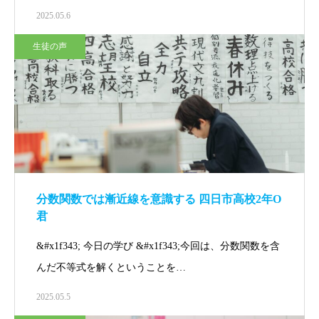
2025.05.6
生徒の声
分数関数では漸近線を意識する 四日市高校2年O
君
&#x1f343; 今日の学び &#x1f343;今回は、分数関数を含
んだ不等式を解くということを…
2025.05.5