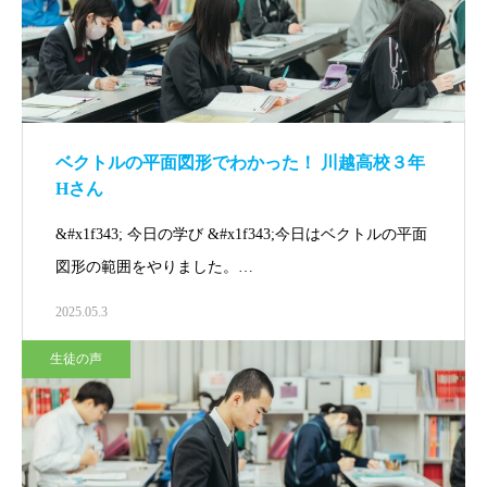
ベクトルの平面図形でわかった！ 川越高校３年
Hさん
&#x1f343; 今日の学び &#x1f343;今日はベクトルの平面
図形の範囲をやりました。…
2025.05.3
生徒の声