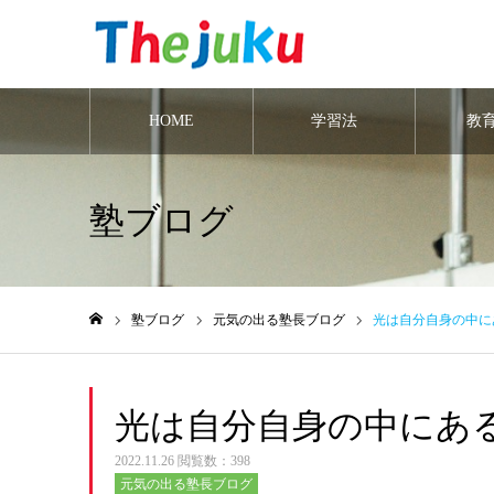
HOME
学習法
教
塾ブログ
塾ブログ
元気の出る塾長ブログ
光は自分自身の中に
ホーム
光は自分自身の中にあ
2022.11.26
閲覧数：398
元気の出る塾長ブログ