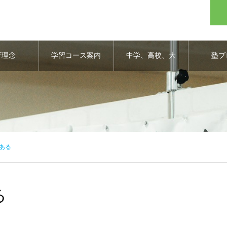
育理念
学習コース案内
中学、高校、大
塾ブ
学合格実績
ある
る