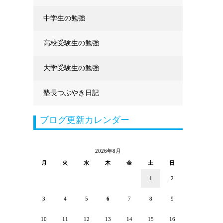
中学生の勉強
高校受験生の勉強
大学受験生の勉強
塾長つぶやき日記
ブログ更新カレンダー
2026年8月
月
火
水
木
金
土
日
1
2
3
4
5
6
7
8
9
10
11
12
13
14
15
16