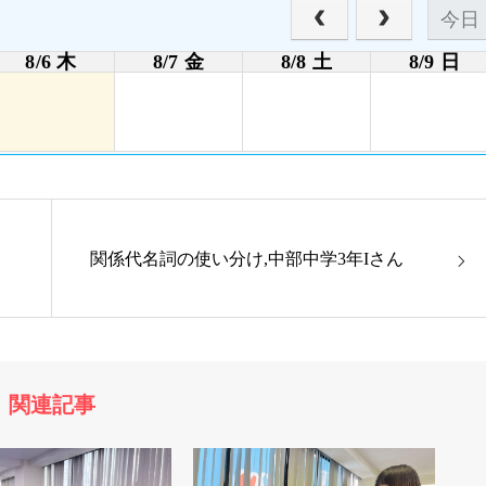
今日
8/6 木
8/7 金
8/8 土
8/9 日
関係代名詞の使い分け,中部中学3年Iさん
関連記事