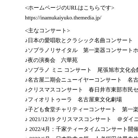
<ホームページのURLはこちらです>
https://inamukaiyuko.themedia.jp/
<主なコンサート>
♪日本の愛唱歌とクラシック名曲コンサート
♪ソプラノリサイタル 第一楽器コンサート
♪夜の演奏会 六華苑
♪ソプラノ ミニ コンサート 尾張旭市文化会
♪名古屋二期会ニューイヤーコンサート 名
♪クリスマスコンサート 春日井市東部市民
♪フィオリトゥーラ 名古屋東文化劇場
♪子ども食堂チャリティーコンサート 第一
♪ 2021/12/19 クリスマスコンサート ＠ダ
♪ 2022/4月：千家ティータイムコンサート