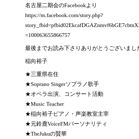
名古屋二期会のFacebookより
https://m.facebook.com/story.php?
story_fbid=pfbid02EkcafDGAZnmvf6bGE7cb
=100063655866757
最後までお読み下さりありがとうございまし
稲向裕子
★三重県在住
★Soprano Singerソプラノ歌手
★オペラ出演、コンサート活動
★Music Teacher
★稲向裕子ピアノ・声楽教室主宰
★元鈴鹿VoiceFMパーソナリティ
★TheJukuの賢華