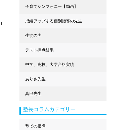
に強くなる
子育てシンフォニー【動画】
成績アップする個別指導の先生
d
生徒の声
テスト採点結果
中学、高校、大学合格実績
ありさ先生
真巳先生
塾長コラムカテゴリー
塾での指導