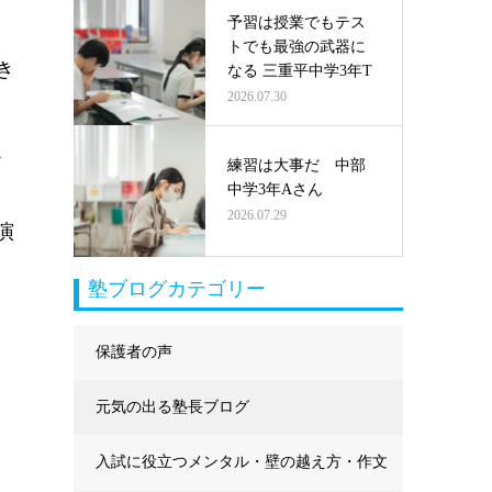
予習は授業でもテス
トでも最強の武器に
き
なる 三重平中学3年T
2026.07.30
こ
練習は大事だ 中部
中学3年Aさん
2026.07.29
演
塾ブログカテゴリー
保護者の声
元気の出る塾長ブログ
ま
入試に役立つメンタル・壁の越え方・作文