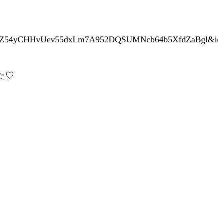
tnXZ54yCHHvUev55dxLm7A952DQSUMNcb64b5XfdZaBgl&i
た♡