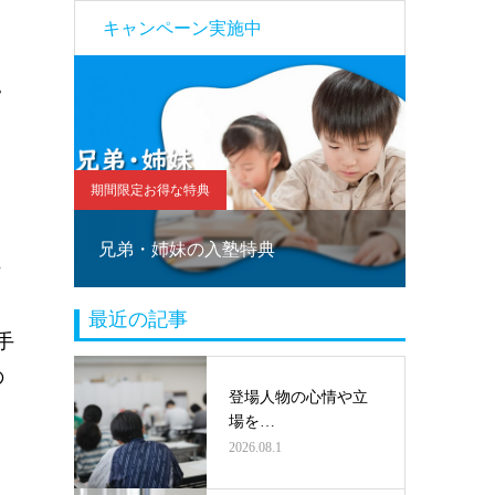
キャンペーン実施中
。
期間限定お得な特典
期間限定お
！
兄弟・姉妹の入塾特典
塾乗り
、
最近の記事
手
の
登場人物の心情や立
場を…
2026.08.1