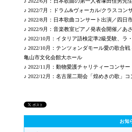
♪ 2022/6月：日本歌曲の第一人者塚田佳男
♪ 2022/7月：ドラム&ヴォーカル/クラス
♪ 2022/8月：日本歌曲コンサート出演／四
♪ 2022/9月：音楽教室ピアノ発表会開催／あ
♪ 2022/10月：イタリア語検定準2級受験
♪ 2022/10月：テンツォンダモール愛の歌合
亀山市文化会館大ホール
♪ 2022/11月：動物愛護チャリティーコンサ
♪ 2022/12月：名古屋二期会「煌めきの
お知