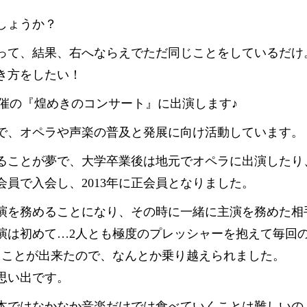
しょうか？
って、結果、右へならえでただ同じことをしているだけ
き方をしたい！
主催の『煌めきのコンサート』に出演します♪
お得な特典
体で、オペラや声楽の普及と発展に向け活動しています。
無料体験授業お得な特典あり
ることが夢で、大学卒業後は地元でオペラに出演したり
員で入会し、2013年に正会員となりました。
主演を務めることになり、その時に一緒に主演を務めた相
演は初めて…2人とも極度のプレッシャーを抱えて毎回
うことが出来たので、なんとか乗り越えられました。
思い出です。
本ではなかなか音楽だけでは食べていくことは難しいの