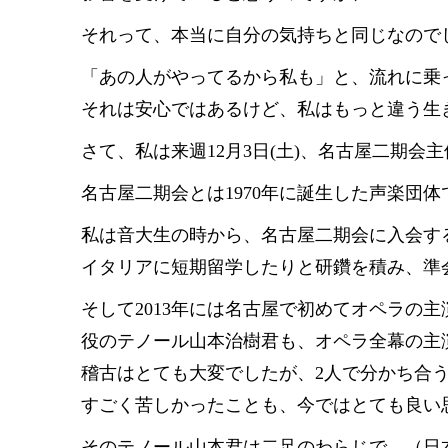
それって、本当に自分の気持ちと同じなので
「あの人がやってるから私も」と、流れに乗
それは安心ではあるけど、私はもっと違う生
さて、私は来週12月3日(土)、名古屋二期会
名古屋二期会とは1970年に誕生した声楽団
私は音大生の時から、名古屋二期会に入会す
イタリアに短期留学したりと研鑽を積み、準会
そして2013年には名古屋で初めてオペラの
役のテノール山本治樹君も、オペラ全幕の主
稽古はとても大変でしたが、2人で分かち合
すごく苦しかったことも、今ではとても良い
そのテノール山本君は二足のわらじで、（日