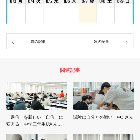
8/3 月
8/4 火
8/5 水
8/6 木
8/7 金
8/8 土
8/9 日
前の記事
次の記事
関連記事
「過信」を新しい「自信」に
試験は自分との戦い 中3 さん
変える 中学三年生Uさん…