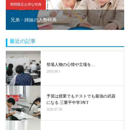
期間限定お得な特典
兄弟・姉妹の入塾特典
最近の記事
登場人物の心情や立場を…
2026.08.1
予習は授業でもテストでも最強の武器
になる 三重平中学3年T
2026.07.30