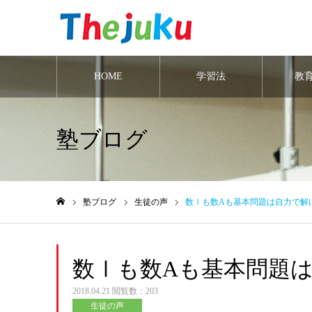
HOME
学習法
教
塾ブログ
塾ブログ
生徒の声
数Ⅰも数Aも基本問題は自力で解
ホーム
数Ⅰも数Aも基本問題は
2018.04.21
閲覧数：203
生徒の声