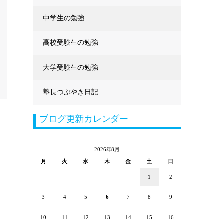
中学生の勉強
高校受験生の勉強
大学受験生の勉強
塾長つぶやき日記
ブログ更新カレンダー
2026年8月
月
火
水
木
金
土
日
1
2
3
4
5
6
7
8
9
10
11
12
13
14
15
16