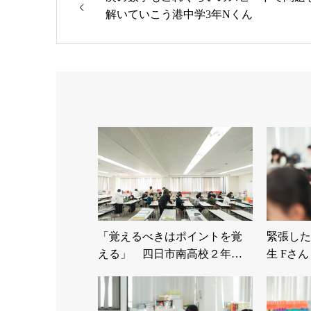
解いていこう港中学3年Nくん
「覚えるべきはポイントを覚
緊張した
える」 四日市南高校２年…
生 Fさん