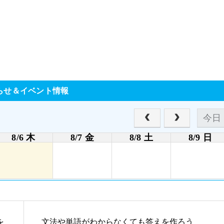
らせ＆イベント情報
今日
8/6 木
8/7 金
8/8 土
8/9 日
を
文法や単語がわからなくても答えを作ろう