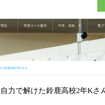
育理念
学習コース案内
中学、高校、大
塾ブ
学合格実績
けた鈴鹿高校2年Kさん
自力で解けた鈴鹿高校2年Kさ