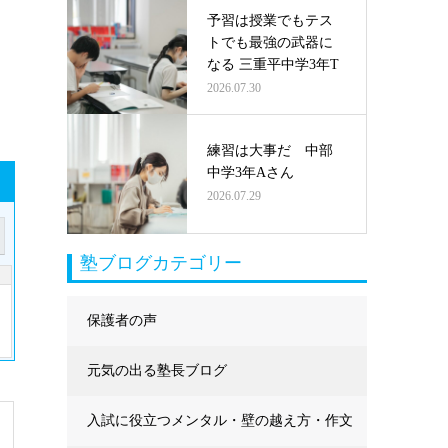
予習は授業でもテス
トでも最強の武器に
なる 三重平中学3年T
2026.07.30
練習は大事だ 中部
中学3年Aさん
2026.07.29
塾ブログカテゴリー
保護者の声
元気の出る塾長ブログ
入試に役立つメンタル・壁の越え方・作文