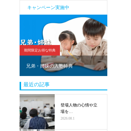
キャンペーン実施中
期間限定お得な特典
期間限定お
！
兄弟・姉妹の入塾特典
塾乗り
最近の記事
登場人物の心情や立
場を…
2026.08.1