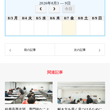
2026年8月3 — 9日
今日
8/3 月
8/4 火
8/5 水
8/6 木
8/7 金
8/8 土
8/9 日
前の記事
次の記事
関連記事
鈴鹿高専志望、専門的なこと
解き方を早く見つけるために