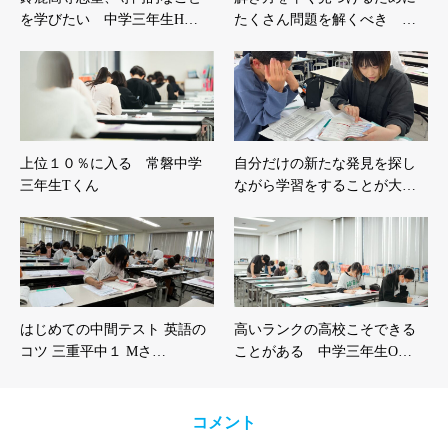
を学びたい 中学三年生H…
たくさん問題を解くべき …
上位１０％に入る 常磐中学
自分だけの新たな発見を探し
三年生Tくん
ながら学習をすることが大…
はじめての中間テスト 英語の
高いランクの高校こそできる
コツ 三重平中１ Mさ…
ことがある 中学三年生O…
コメント