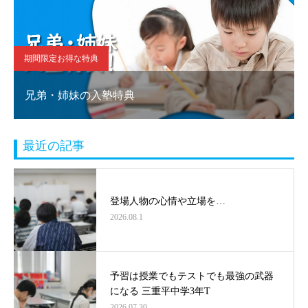
期間限定お得な特典
兄弟・姉妹の入塾特典
最近の記事
登場人物の心情や立場を…
2026.08.1
予習は授業でもテストでも最強の武器
になる 三重平中学3年T
2026.07.30