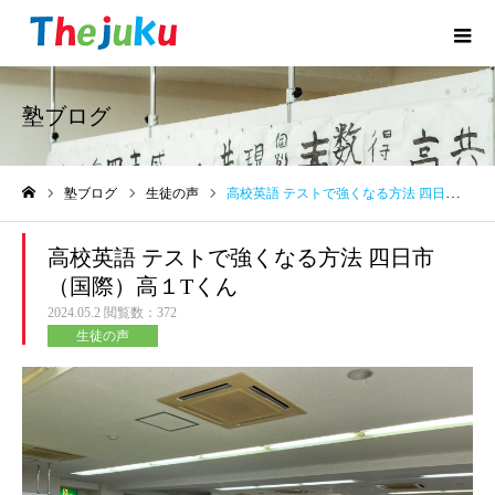
塾ブログ
塾ブログ
生徒の声
高校英語 テストで強くなる方法 四日市（国際）高１Tくん
ホーム
高校英語 テストで強くなる方法 四日市
（国際）高１Tくん
2024.05.2
閲覧数：372
生徒の声