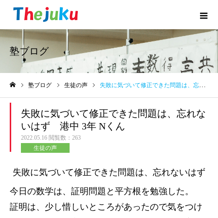
塾ブログ
塾ブログ
生徒の声
失敗に気づいて修正できた問題は、忘れないはず 港中 3年 Nくん
ホーム
失敗に気づいて修正できた問題は、忘れな
いはず 港中 3年 Nくん
2022.05.16
閲覧数：263
生徒の声
失敗に気づいて修正できた問題は、忘れないはず
今日の数学は、証明問題と平方根を勉強した。
証明は、少し惜しいところがあったので気をつけ