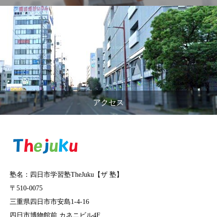
アクセス
塾名：四日市学習塾TheJuku【ザ 塾】
〒510-0075
三重県四日市市安島1-4-16
四日市博物館前 カネニビル4F