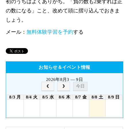
初のうちはよくありがち。「負の数も2乗すれば正
の数になる」こと、改めて頭に摺り込んでおきま
しょう。
メール：
無料体験学習を予約
する
お知らせ＆イベント情報
2026年8月3 — 9日
今日
8/3 月
8/4 火
8/5 水
8/6 木
8/7 金
8/8 土
8/9 日