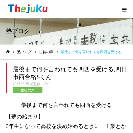
塾ブログ
塾ブログ
生徒の声
最後まで何を言われても四西を受ける,四日市西合格Sくん
ホーム
最後まで何を言われても四西を受ける,四日
市西合格Sくん
2022.03.25
閲覧数：250
生徒の声
最後まで何を言われても四西を受ける
【夢の始まり】
3年生になって高校を決め始めるときに、工業とか