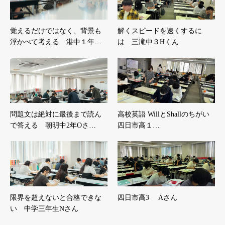
覚えるだけではなく、背景も
解くスピードを速くするに
浮かべて考える 港中１年…
は 三滝中３Hくん
問題文は絶対に最後まで読ん
高校英語 WillとShallのちがい
で答える 朝明中2年Oさ…
四日市高１…
限界を超えないと合格できな
四日市高3 Aさん
い 中学三年生Nさん