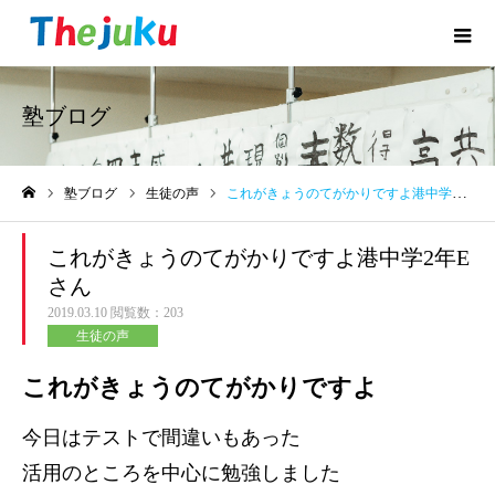
塾ブログ
塾ブログ
生徒の声
これがきょうのてがかりですよ港中学2年Eさん
ホーム
これがきょうのてがかりですよ港中学2年E
さん
2019.03.10
閲覧数：203
生徒の声
これがきょうのてがかりですよ
今日はテストで間違いもあった
活用のところを中心に勉強しました