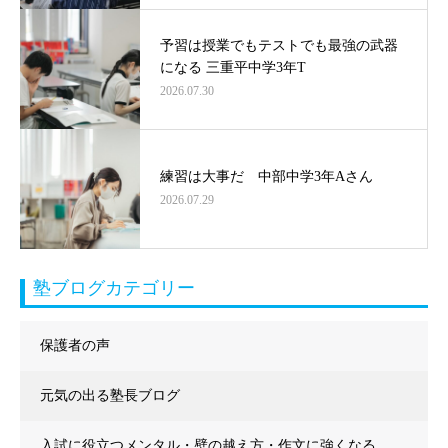
予習は授業でもテストでも最強の武器
になる 三重平中学3年T
2026.07.30
練習は大事だ 中部中学3年Aさん
2026.07.29
塾ブログカテゴリー
保護者の声
元気の出る塾長ブログ
入試に役立つメンタル・壁の越え方・作文に強くなる