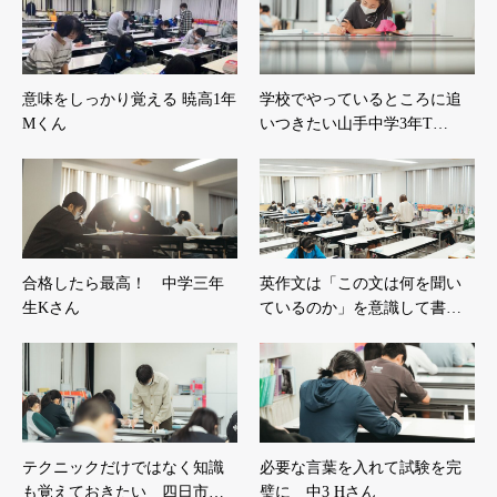
意味をしっかり覚える 暁高1年
学校でやっているところに追
Mくん
いつきたい山手中学3年T…
合格したら最高！ 中学三年
英作文は「この文は何を聞い
生Kさん
ているのか」を意識して書…
テクニックだけではなく知識
必要な言葉を入れて試験を完
も覚えておきたい 四日市…
璧に 中3 Hさん