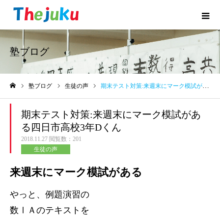
塾ブログ
塾ブログ
生徒の声
期末テスト対策:来週末にマーク模試がある四日市高校3年Dくん
ホーム
期末テスト対策:来週末にマーク模試があ
る四日市高校3年Dくん
2018.11.27
閲覧数：201
生徒の声
来週末にマーク模試がある
やっと、例題演習の
数ⅠＡのテキストを