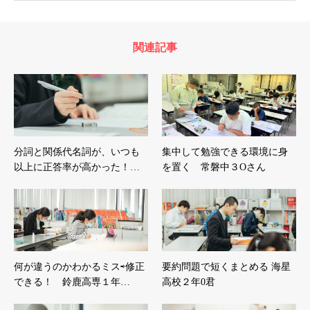
関連記事
分詞と関係代名詞が、いつも
集中して勉強できる環境に身
以上に正答率が高かった！…
を置く 常磐中３Oさん
何が違うのかわかるミス⇨修正
要約問題で短くまとめる 海星
できる！ 鈴鹿高専１年…
高校２年0君