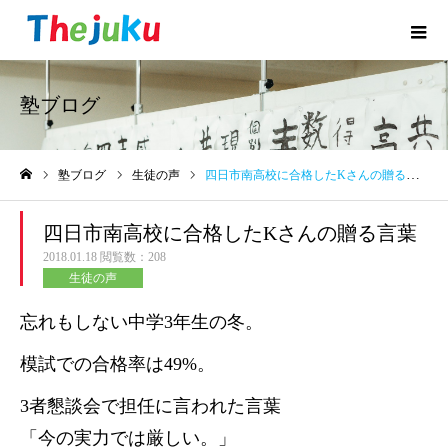
塾ブログ
塾ブログ
生徒の声
四日市南高校に合格したKさんの贈る言葉
ホーム
四日市南高校に合格したKさんの贈る言葉
2018.01.18
閲覧数：208
生徒の声
忘れもしない中学3年生の冬。
模試での合格率は49%。
3者懇談会で担任に言われた言葉
「今の実力では厳しい。」