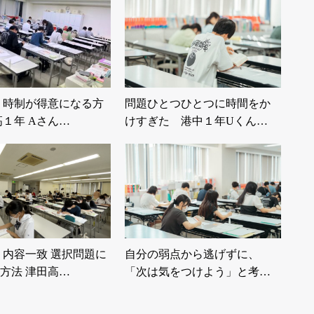
 時制が得意になる方
問題ひとつひとつに時間をか
高１年 Aさん…
けすぎた 港中１年Uくん…
 内容一致 選択問題に
自分の弱点から逃げずに、
方法 津田高…
「次は気をつけよう」と考
え…