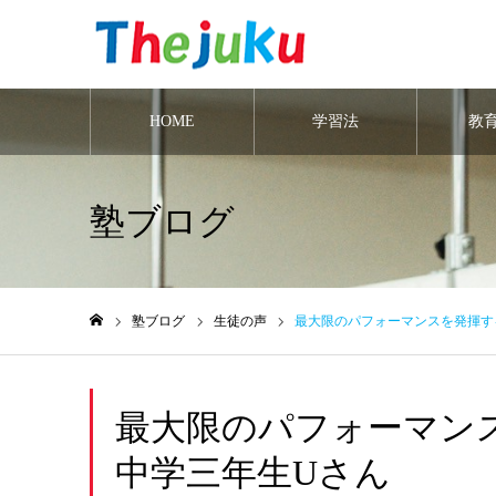
HOME
学習法
教
塾ブログ
塾ブログ
生徒の声
最大限のパフォーマンスを発揮す
ホーム
最大限のパフォーマン
中学三年生Uさん