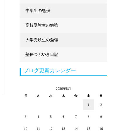
中学生の勉強
高校受験生の勉強
大学受験生の勉強
塾長つぶやき日記
ブログ更新カレンダー
2026年8月
月
火
水
木
金
土
日
1
2
3
4
5
6
7
8
9
10
11
12
13
14
15
16