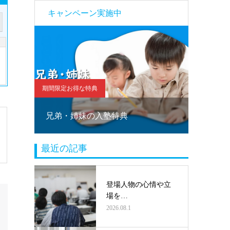
キャンペーン実施中
期間限定お得な特典
期間限定お
！
兄弟・姉妹の入塾特典
塾乗り
最近の記事
登場人物の心情や立
場を…
2026.08.1