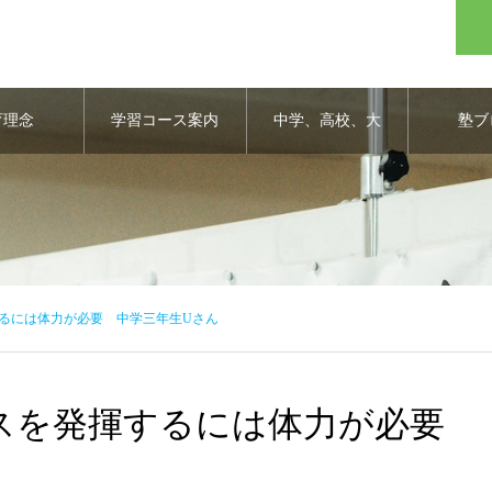
育理念
学習コース案内
中学、高校、大
塾ブ
学合格実績
るには体力が必要 中学三年生Uさん
スを発揮するには体力が必要