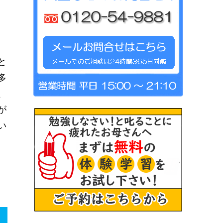
と
多
、
が
い