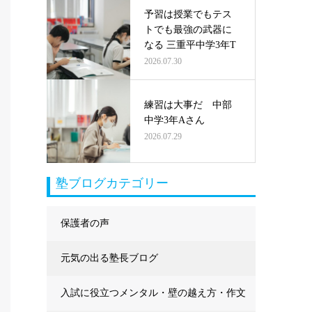
予習は授業でもテス
トでも最強の武器に
なる 三重平中学3年T
2026.07.30
練習は大事だ 中部
中学3年Aさん
2026.07.29
塾ブログカテゴリー
保護者の声
元気の出る塾長ブログ
入試に役立つメンタル・壁の越え方・作文