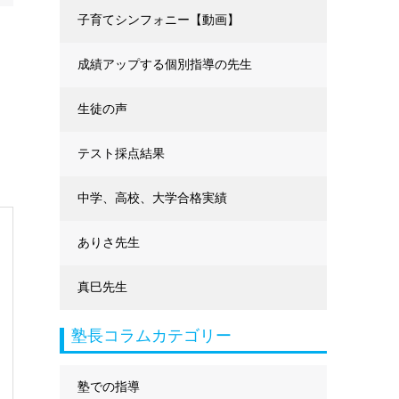
に強くなる
子育てシンフォニー【動画】
成績アップする個別指導の先生
生徒の声
テスト採点結果
中学、高校、大学合格実績
ありさ先生
真巳先生
塾長コラムカテゴリー
塾での指導