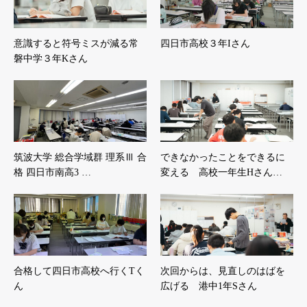
意識すると符号ミスが減る常
四日市高校３年Iさん
磐中学３年Kさん
筑波大学 総合学域群 理系Ⅲ 合
できなかったことをできるに
格 四日市南高3 …
変える 高校一年生Hさん…
合格して四日市高校へ行くTく
次回からは、見直しのはばを
ん
広げる 港中1年Sさん