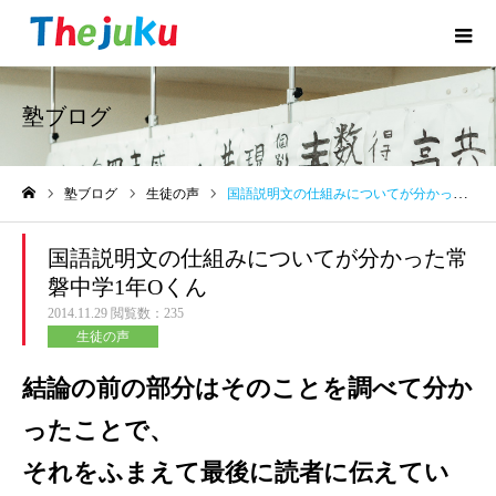
塾ブログ
塾ブログ
生徒の声
国語説明文の仕組みについてが分かった常磐中学1年Oくん
ホーム
国語説明文の仕組みについてが分かった常
磐中学1年Oくん
2014.11.29
閲覧数：235
生徒の声
結論の前の部分はそのことを調べて分か
ったことで、
それをふまえて最後に読者に伝えてい