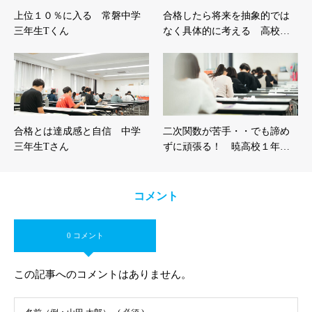
上位１０％に入る 常磐中学
合格したら将来を抽象的では
三年生Tくん
なく具体的に考える 高校…
合格とは達成感と自信 中学
二次関数が苦手・・でも諦め
三年生Tさん
ずに頑張る！ 暁高校１年…
コメント
0 コメント
この記事へのコメントはありません。