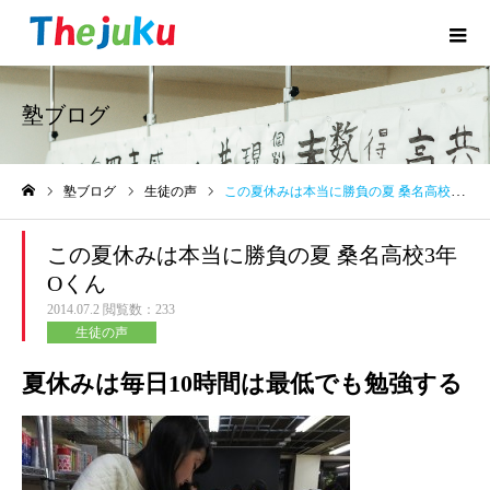
塾ブログ
塾ブログ
生徒の声
この夏休みは本当に勝負の夏 桑名高校3年Oくん
ホーム
この夏休みは本当に勝負の夏 桑名高校3年
Oくん
2014.07.2
閲覧数：233
生徒の声
夏休みは毎日10時間は最低でも勉強する