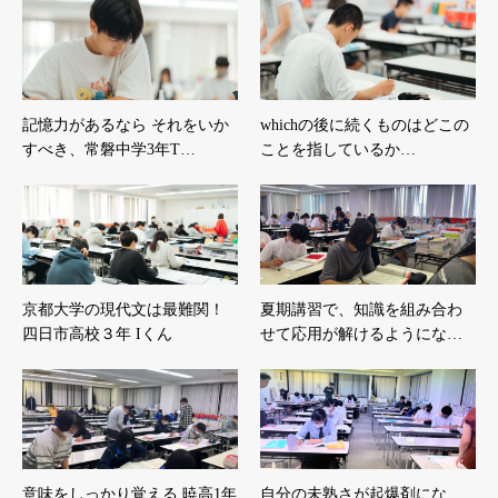
記憶力があるなら それをいか
whichの後に続くものはどこの
すべき、常磐中学3年T…
ことを指しているか…
京都大学の現代文は最難関！
夏期講習で、知識を組み合わ
四日市高校３年 Iくん
せて応用が解けるようにな…
意味をしっかり覚える 暁高1年
自分の未熟さが起爆剤にな