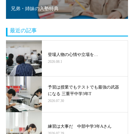
兄弟・姉妹の入塾特典
最近の記事
登場人物の心情や立場を…
2026.08.1
予習は授業でもテストでも最強の武器
になる 三重平中学3年T
2026.07.30
練習は大事だ 中部中学3年Aさん
2026.07.29