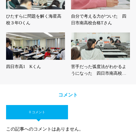
ひたすらに問題を解く海星高
自分で考える力がついた 四
校３年Oくん
日市南高校合格Tさん
四日市高1 Kくん
苦手だった弧度法がわかるよ
うになった 四日市南高校…
コメント
0 コメント
この記事へのコメントはありません。