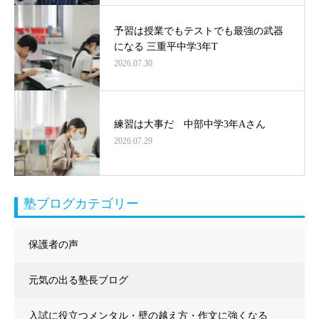
予習は授業でもテストでも最強の武器
になる 三重平中学3年T
2026.07.30
練習は大事だ 中部中学3年Aさん
2026.07.29
塾ブログカテゴリー
保護者の声
元気の出る塾長ブログ
入試に役立つメンタル・壁の越え方・作文に強くなる