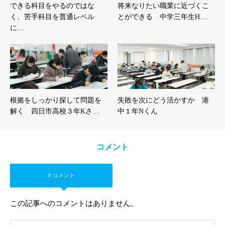
できる科目をやるのではな
将来なりたい職業に近づくこ
く、苦手科目を普通レベル
とができる 中学三年生H…
に…
根拠をしっかり探して問題を
失敗を次にどう活かすか 港
解く 四日市高校３年Kさ…
中１年Nくん
コメント
0 コメント
この記事へのコメントはありません。