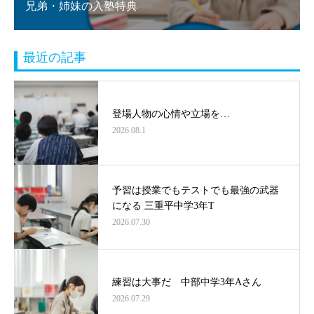
兄弟・姉妹の入塾特典
最近の記事
登場人物の心情や立場を…
2026.08.1
予習は授業でもテストでも最強の武器
になる 三重平中学3年T
2026.07.30
練習は大事だ 中部中学3年Aさん
2026.07.29