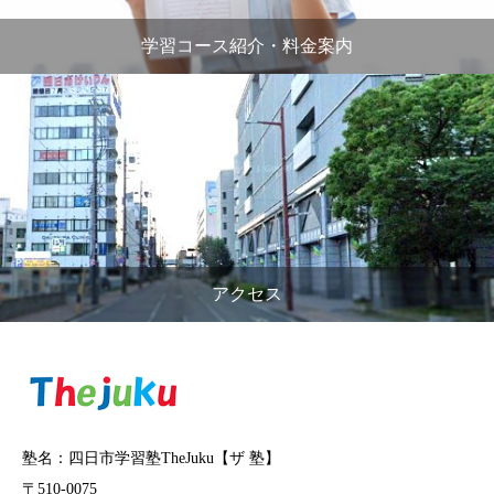
学習コース紹介・料金案内
アクセス
塾名：四日市学習塾TheJuku【ザ 塾】
〒510-0075