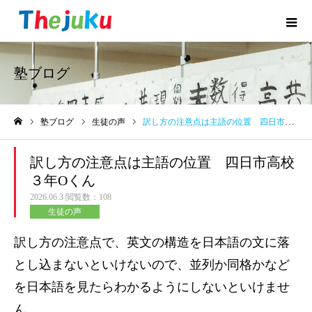
塾ブログ
塾ブログ
生徒の声
訳し方の注意点は主語の位置 四日市高校３年Oくん
ホーム
訳し方の注意点は主語の位置 四日市高校
３年Oくん
2026.06.3
閲覧数：108
生徒の声
訳し方の注意点で、英文の構造を日本語の文に落
とし込まないといけないので、並列か同格かなど
を日本語を見たらわかるようにしないといけませ
ん。