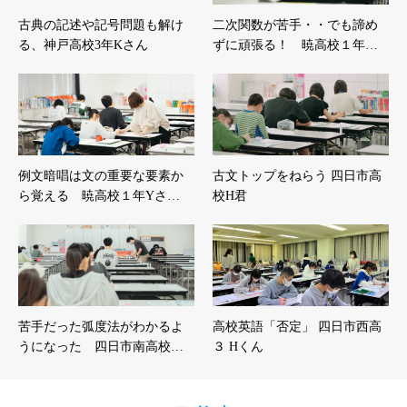
古典の記述や記号問題も解け
二次関数が苦手・・でも諦め
る、神戸高校3年Kさん
ずに頑張る！ 暁高校１年…
例文暗唱は文の重要な要素か
古文トップをねらう 四日市高
ら覚える 暁高校１年Yさ…
校H君
苦手だった弧度法がわかるよ
高校英語「否定」 四日市西高
うになった 四日市南高校…
３ Hくん