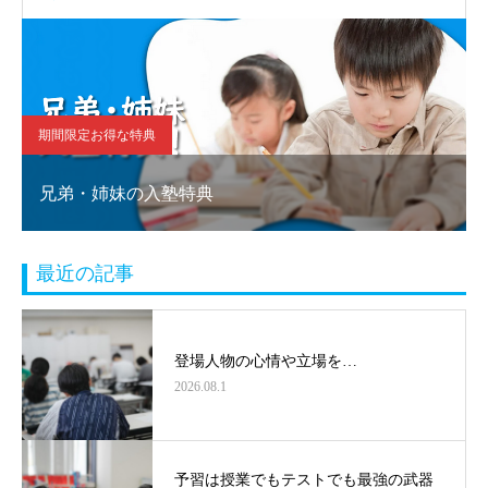
間限定お得な特典
期間限定
兄弟・姉妹の入塾特典
塾乗り
最近の記事
登場人物の心情や立場を…
2026.08.1
予習は授業でもテストでも最強の武器