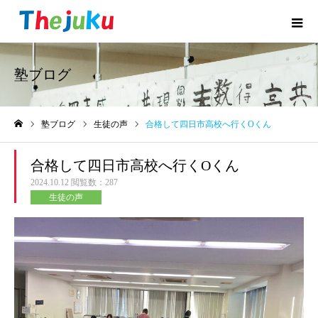
塾ブログ
塾ブログ
生徒の声
合格して四日市高校へ行くOくん
ホーム
合格して四日市高校へ行くOくん
2024.10.12
閲覧数：287
生徒の声