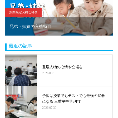
期間限定お得な特典
兄弟・姉妹の入塾特典
最近の記事
登場人物の心情や立場を…
2026.08.1
予習は授業でもテストでも最強の武器
になる 三重平中学3年T
2026.07.30