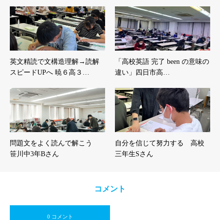
英文精読で文構造理解→読解
「高校英語 完了 been の意味の
スピードUPへ 暁６高３…
違い」四日市高…
問題文をよく読んで解こう
自分を信じて努力する 高校
笹川中3年Bさん
三年生Sさん
コメント
0 コメント