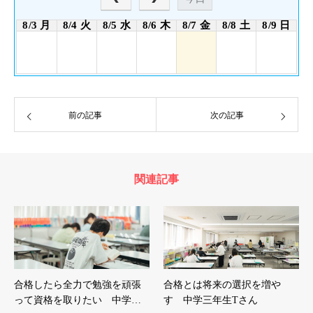
8/3 月
8/4 火
8/5 水
8/6 木
8/7 金
8/8 土
8/9 日
前の記事
次の記事
関連記事
合格したら全力で勉強を頑張
合格とは将来の選択を増や
って資格を取りたい 中学…
す 中学三年生Tさん