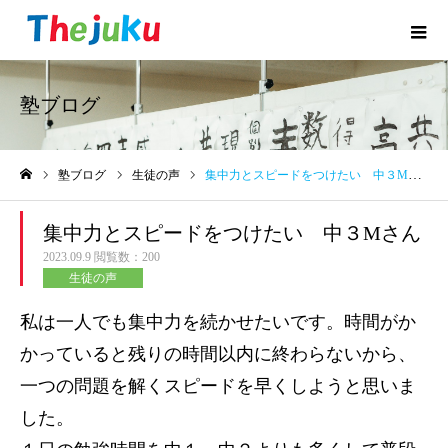
塾ブログ
塾ブログ
生徒の声
集中力とスピードをつけたい 中３Mさん
ホーム
集中力とスピードをつけたい 中３Mさん
2023.09.9
閲覧数：200
生徒の声
私は一人でも集中力を続かせたいです。時間がか
かっていると残りの時間以内に終わらないから、
一つの問題を解くスピードを早くしようと思いま
した。