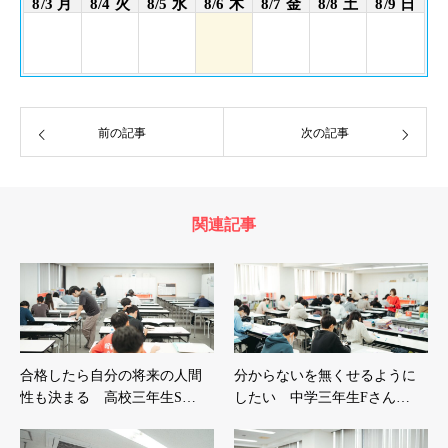
8/3 月
8/4 火
8/5 水
8/6 木
8/7 金
8/8 土
8/9 日
前の記事
次の記事
関連記事
合格したら自分の将来の人間
分からないを無くせるように
性も決まる 高校三年生S…
したい 中学三年生Fさん…