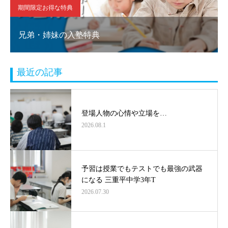
期間限定お得な特典
兄弟・姉妹の入塾特典
最近の記事
登場人物の心情や立場を…
2026.08.1
予習は授業でもテストでも最強の武器
になる 三重平中学3年T
2026.07.30