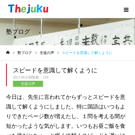
塾ブログ
塾ブログ
生徒の声
スピードを意識して解くように
ホーム
スピードを意識して解くように
2023.09.8
閲覧数：219
生徒の声
今日は、先生に言われてからずっとスピードを意
識して解くようにしました。特に国語はいつもよ
りできたページ数が増えたし、１問を考える間が
短かったような気がします。いつもお昼ご飯を食