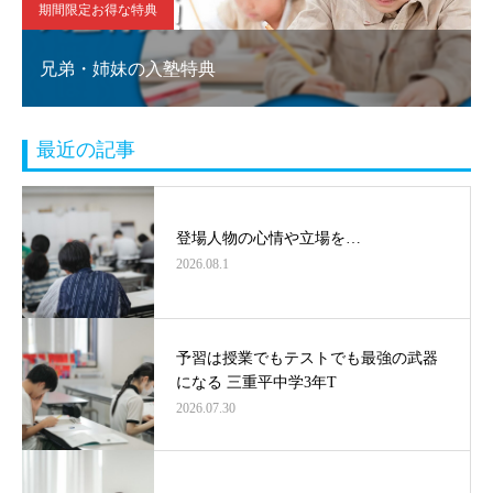
期間限定お得な特典
兄弟・姉妹の入塾特典
最近の記事
登場人物の心情や立場を…
2026.08.1
予習は授業でもテストでも最強の武器
になる 三重平中学3年T
2026.07.30