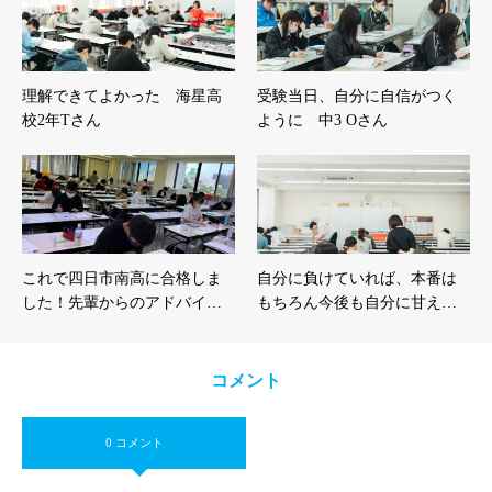
理解できてよかった 海星高
受験当日、自分に自信がつく
校2年Tさん
ように 中3 Oさん
これで四日市南高に合格しま
自分に負けていれば、本番は
した！先輩からのアドバイ…
もちろん今後も自分に甘え…
コメント
0 コメント