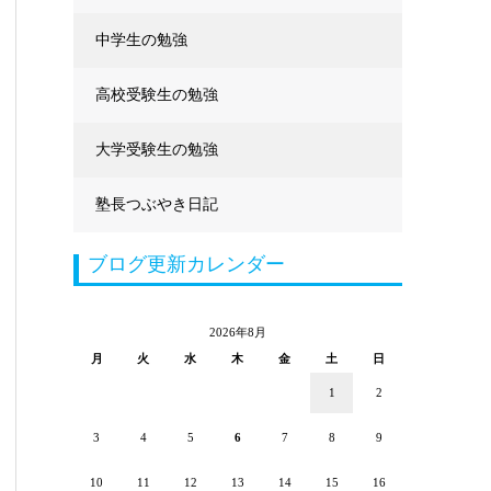
中学生の勉強
高校受験生の勉強
大学受験生の勉強
塾長つぶやき日記
ブログ更新カレンダー
2026年8月
月
火
水
木
金
土
日
1
2
3
4
5
6
7
8
9
10
11
12
13
14
15
16