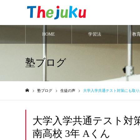
HOME
学習法
教
塾ブログ
塾ブログ
生徒の声
大学入学共通テスト対策にも取りか
ホーム
大学入学共通テスト対
南高校 3年 Aくん