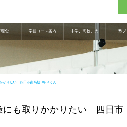
育理念
学習コース案内
中学、高校、大
塾ブ
学合格実績
かりたい 四日市南高校 3年 Aくん
策にも取りかかりたい 四日市