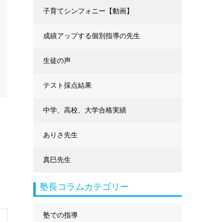
に強くなる
子育てシンフォニー【動画】
成績アップする個別指導の先生
生徒の声
テスト採点結果
中学、高校、大学合格実績
ありさ先生
真巳先生
塾長コラムカテゴリー
塾での指導