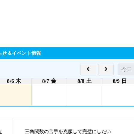
お得な特典
らせ＆イベント情報
無料体験授業お得な特典あり
今日
8/6 木
8/7 金
8/8 土
8/9 日
え
三角関数の苦手を克服して完璧にしたい