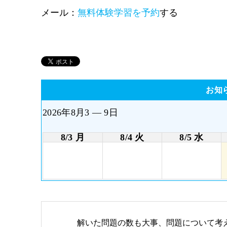
メール：
無料体験学習を予約
する
お知
2026年8月3 — 9日
8/3 月
8/4 火
8/5 水
解いた問題の数も大事、問題について考