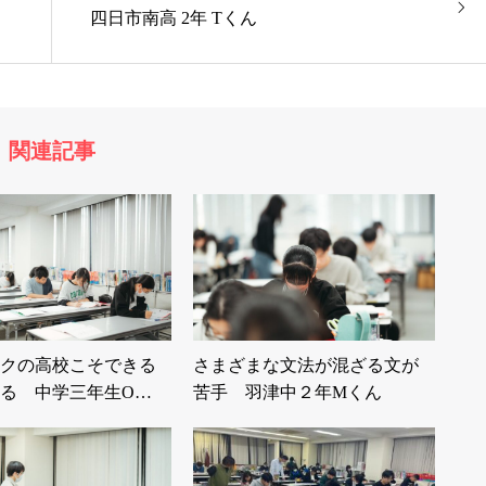
四日市南高 2年 Tくん
関連記事
クの高校こそできる
さまざまな文法が混ざる文が
る 中学三年生O…
苦手 羽津中２年Mくん