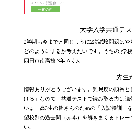
2022.09.4
閲覧数：205
生徒の声
大学入学共通テ
2学期も今までと同じように2次試験問題は
どのようにするか考えたいです。うちのg学
四日市南高校 3年 Aくん
先生
情報ありがとうございます。難易度の順番と
ける」なので、共通テストで読み取る力は強
いま、高3生の皆さんのための「入試特訓」
望校別の過去問（赤本）を解きまくるトレー
い。