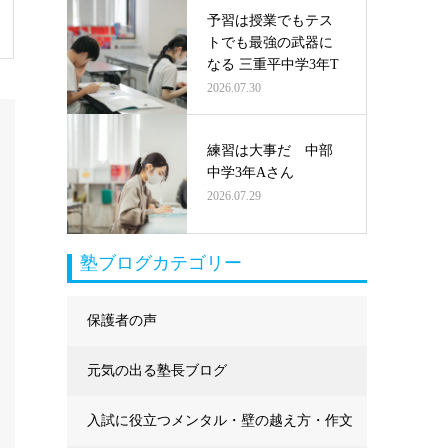
予習は授業でもテス
トでも最強の武器に
なる 三重平中学3年T
2026.07.30
練習は大事だ 中部
中学3年Aさん
2026.07.29
塾ブログカテゴリー
保護者の声
元気の出る塾長ブログ
入試に役立つメンタル・壁の越え方・作文