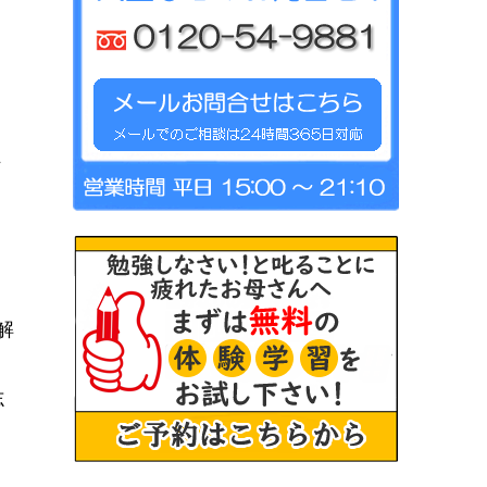
、
解
志