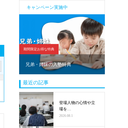
キャンペーン実施中
期間限定お得な特典
期間限定お
！
兄弟・姉妹の入塾特典
塾乗り
最近の記事
登場人物の心情や立
場を…
2026.08.1