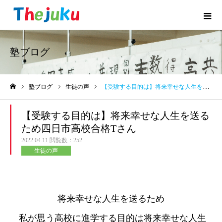
塾ブログ
塾ブログ
生徒の声
【受験する目的は】将来幸せな人生を送るため四日市高校合格Tさん
ホーム
【受験する目的は】将来幸せな人生を送る
ため四日市高校合格Tさん
2022.04.11
閲覧数：252
生徒の声
将来幸せな人生を送るため
私が思う高校に進学する目的は将来幸せな人生