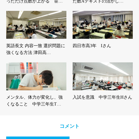
っただけ点数が上がる 笹…
た数Aテキストの活かし…
英語長文 内容一致 選択問題に
四日市高3年 Iさん
強くなる方法 津田高…
メンタル、体力が変化し、強
入試を意識 中学三年生Hさん
くなること 中学三年生T…
コメント