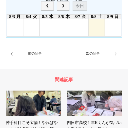
今日
8/3 月
8/4 火
8/5 水
8/6 木
8/7 金
8/8 土
8/9 日
前の記事
次の記事
関連記事
苦手科目こそ宝物！やればや
四日市高校１年Kくんが気づい