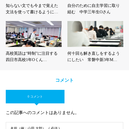
知らない文でも今まで覚えた
自分のために自主学習に取り
文法を使って書けるように…
組む 中学三年生Oさん
高校英語は“時制”に注目する
何十回も解き直しをするよう
四日市高校1年Oくん…
にしたい 常磐中新3年M…
コメント
0 コメント
この記事へのコメントはありません。
名前（例：山田 太郎）
( 必須 )