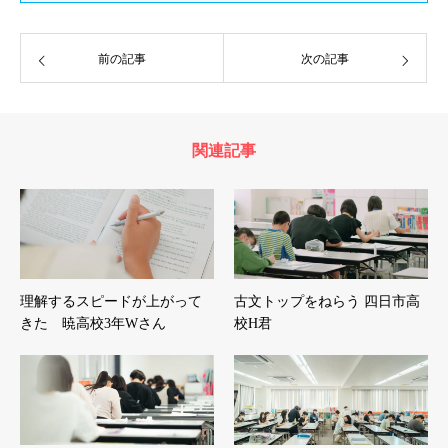
前の記事
次の記事
関連記事
理解するスピードが上がって
古文トップをねらう 四日市高
きた 暁高校3年Wさん
校H君