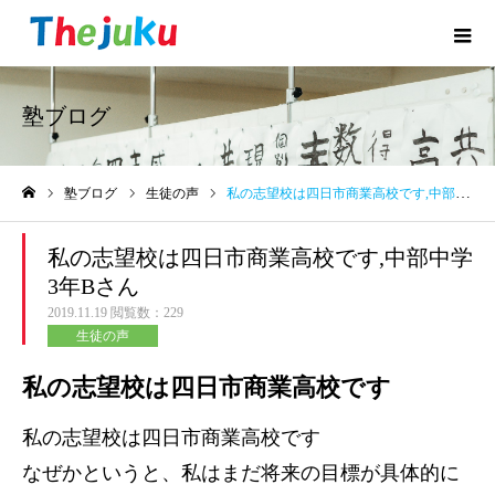
塾ブログ
塾ブログ
生徒の声
私の志望校は四日市商業高校です,中部中学3年Bさん
ホーム
私の志望校は四日市商業高校です,中部中学
3年Bさん
2019.11.19
閲覧数：229
生徒の声
私の志望校は四日市商業高校です
私の志望校は四日市商業高校です
なぜかというと、私はまだ将来の目標が具体的に