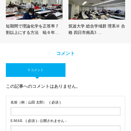
短期間で理論化学を正答率７
筑波大学 総合学域群 理系Ⅲ 合
割以上にする方法 暁６年…
格 四日市南高3 …
コメント
0 コメント
この記事へのコメントはありません。
名前（例：山田 太郎）
( 必須 )
E-MAIL
( 必須 ) - 公開されません -