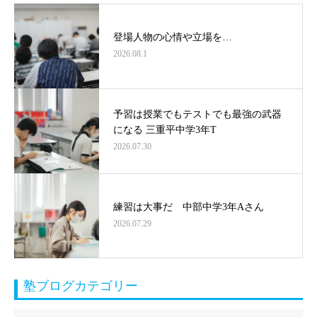
登場人物の心情や立場を…
2026.08.1
予習は授業でもテストでも最強の武器
になる 三重平中学3年T
2026.07.30
練習は大事だ 中部中学3年Aさん
2026.07.29
塾ブログカテゴリー