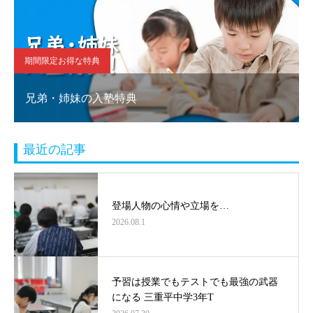
期間限定お得な特典
兄弟・姉妹の入塾特典
最近の記事
登場人物の心情や立場を…
2026.08.1
予習は授業でもテストでも最強の武器
になる 三重平中学3年T