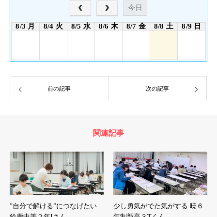
今日
8/3 月
8/4 火
8/5 水
8/6 木
8/7 金
8/8 土
8/9 日
前の記事
次の記事
関連記事
”自分で解ける”につなげたい
少し勇気がでた気がする 暁６
鈴鹿中等２年Iさん
年制新高３Tくん