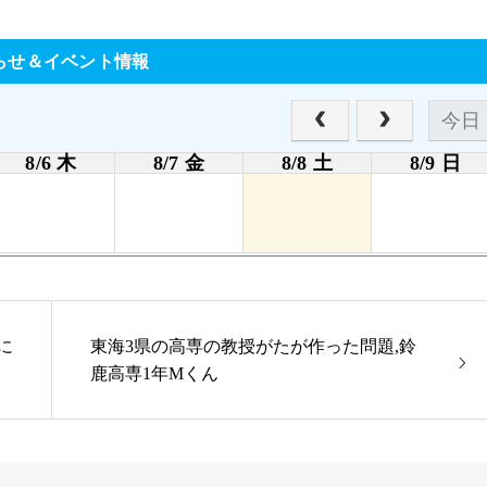
らせ＆イベント情報
今日
8/6 木
8/7 金
8/8 土
8/9 日
に
東海3県の高専の教授がたが作った問題,鈴
鹿高専1年Mくん