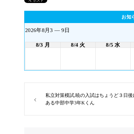
お知
2026年8月3 — 9日
8/3 月
8/4 火
8/5 水
私立対策模試,暁の入試はちょうど３日後
ある中部中学3年Kくん