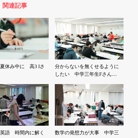
関連記事
夏休み中に 高3 Iさ
分からないを無くせるように
したい 中学三年生Fさん…
英語 時間内に解く
数学の発想力が大事 中学三