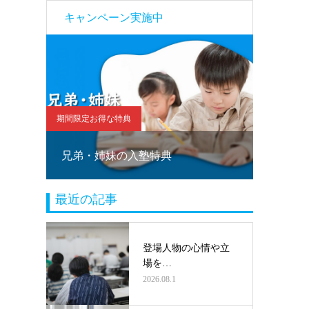
キャンペーン実施中
期間限定お得な特典
期間限定お
！
兄弟・姉妹の入塾特典
塾乗り
最近の記事
登場人物の心情や立
場を…
2026.08.1