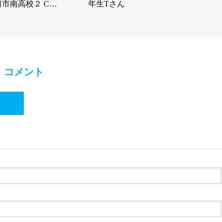
日市南高校２ C…
年生Tさん
コメント