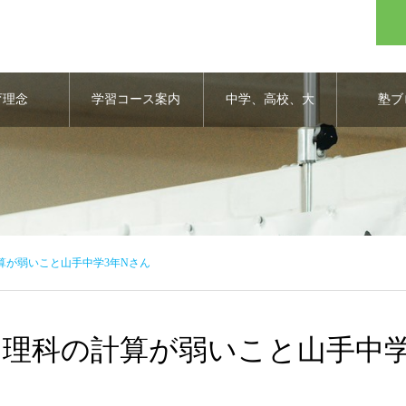
育理念
学習コース案内
中学、高校、大
塾ブ
学合格実績
算が弱いこと山手中学3年Nさん
は理科の計算が弱いこと山手中