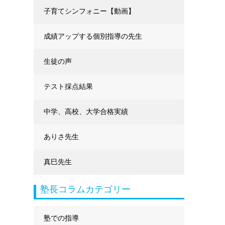
に強くなる
子育てシンフォニー【動画】
成績アップする個別指導の先生
生徒の声
テスト採点結果
中学、高校、大学合格実績
ありさ先生
真巳先生
塾長コラムカテゴリー
塾での指導