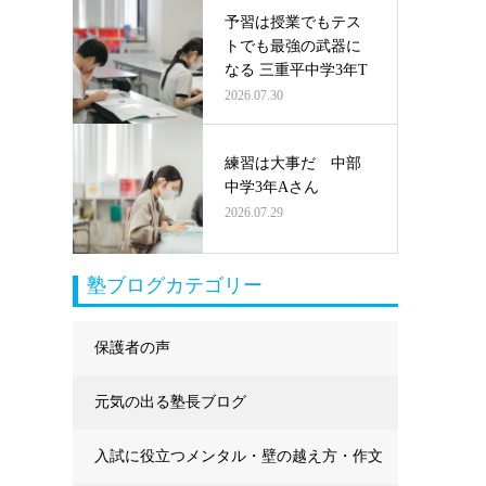
予習は授業でもテス
トでも最強の武器に
なる 三重平中学3年T
2026.07.30
練習は大事だ 中部
中学3年Aさん
2026.07.29
塾ブログカテゴリー
保護者の声
元気の出る塾長ブログ
入試に役立つメンタル・壁の越え方・作文