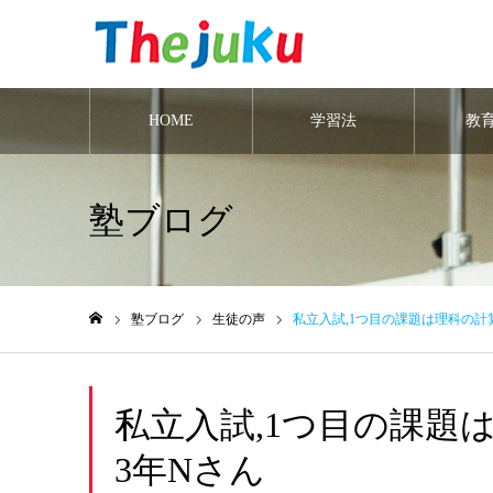
HOME
学習法
教
塾ブログ
塾ブログ
生徒の声
私立入試,1つ目の課題は理科の計
ホーム
私立入試,1つ目の課題
3年Nさん