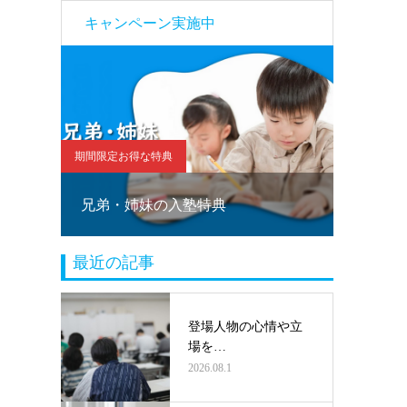
キャンペーン実施中
期間限定お得な特典
期間限定お
！
兄弟・姉妹の入塾特典
塾乗り
最近の記事
登場人物の心情や立
場を…
2026.08.1