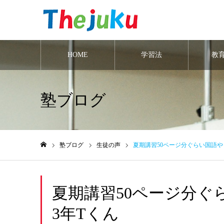
HOME
学習法
教
塾ブログ
塾ブログ
生徒の声
夏期講習50ページ分ぐらい国語や
ホーム
夏期講習50ページ分ぐ
3年Tくん