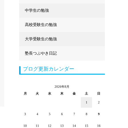
中学生の勉強
高校受験生の勉強
大学受験生の勉強
塾長つぶやき日記
ブログ更新カレンダー
2026年8月
月
火
水
木
金
土
日
1
2
3
4
5
6
7
8
9
10
11
12
13
14
15
16