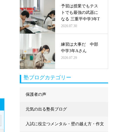
予習は授業でもテス
トでも最強の武器に
なる 三重平中学3年T
2026.07.30
練習は大事だ 中部
中学3年Aさん
2026.07.29
塾ブログカテゴリー
保護者の声
元気の出る塾長ブログ
入試に役立つメンタル・壁の越え方・作文