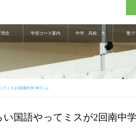
育理念
学習コース案内
中学、高校、大
塾ブ
学合格実績
ってミスが2回南中学3年Tくん
らい国語やってミスが2回南中