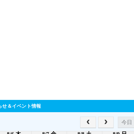
、
らせ＆イベント情報
今日
8/6 木
8/7 金
8/8 土
8/9 日