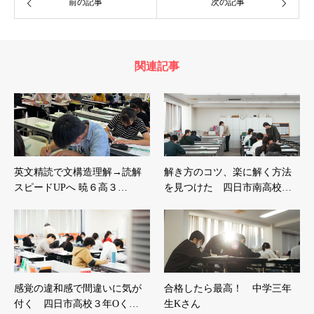
前の記事
次の記事
関連記事
英文精読で文構造理解→読解
解き方のコツ、楽に解く方法
スピードUPへ 暁６高３…
を見つけた 四日市南高校…
感覚の違和感で間違いに気が
合格したら最高！ 中学三年
付く 四日市高校３年Oく…
生Kさん