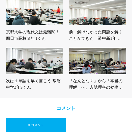
京都大学の現代文は最難関！
前、解けなかった問題を解く
四日市高校３年 Iくん
ことができた 港中新1年…
次は１単語を早く書こう 常磐
「なんとなく」から「本当の
中学3年Sくん
理解」へ。入試理科の効率…
コメント
0 コメント