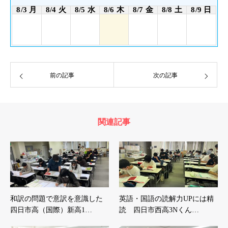
8/3 月
8/4 火
8/5 水
8/6 木
8/7 金
8/8 土
8/9 日
前の記事
次の記事
関連記事
和訳の問題で意訳を意識した
英語・国語の読解力UPには精
四日市高（国際）新高1…
読 四日市西高3Nくん…