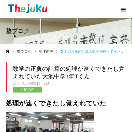
塾ブログ
塾ブログ
生徒の声
数学の正負の計算の処理が速くできたし覚えれていた大池中学1年Tくん
ホーム
数学の正負の計算の処理が速くできたし覚
えれていた大池中学1年Tくん
2017.04.18
閲覧数：223
生徒の声
処理が速くできたし覚えれていた