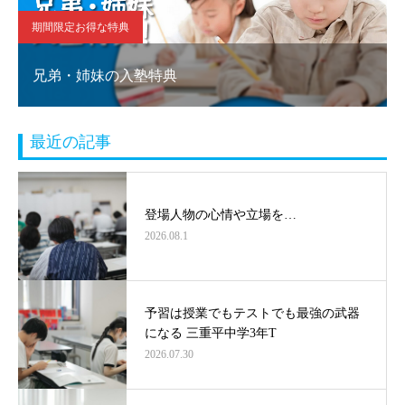
期間限定お得な特典
兄弟・姉妹の入塾特典
最近の記事
登場人物の心情や立場を…
2026.08.1
予習は授業でもテストでも最強の武器
になる 三重平中学3年T
2026.07.30