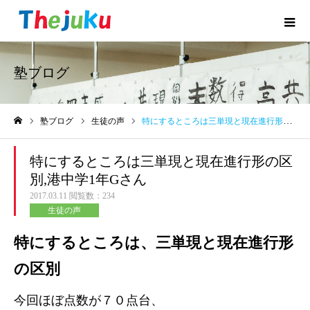
塾ブログ
塾ブログ
生徒の声
特にするところは三単現と現在進行形の区別,港中学1年Gさん
ホーム
特にするところは三単現と現在進行形の区
別,港中学1年Gさん
2017.03.11
閲覧数：234
生徒の声
特にするところは、三単現と現在進行形
の区別
今回ほぼ点数が７０点台、