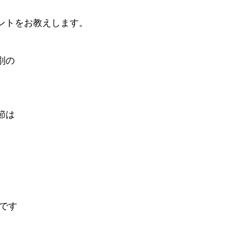
ントをお教えします。
別の
節は
です
。