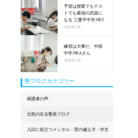
予習は授業でもテス
トでも最強の武器に
なる 三重平中学3年T
2026.07.30
練習は大事だ 中部
中学3年Aさん
2026.07.29
塾ブログカテゴリー
保護者の声
元気の出る塾長ブログ
入試に役立つメンタル・壁の越え方・作文