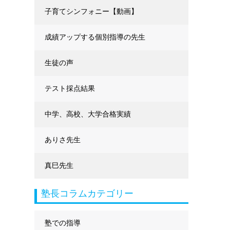
に強くなる
子育てシンフォニー【動画】
成績アップする個別指導の先生
生徒の声
テスト採点結果
中学、高校、大学合格実績
ありさ先生
真巳先生
塾長コラムカテゴリー
塾での指導