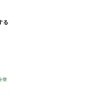
する
を使