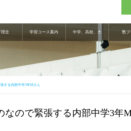
育理念
学習コース案内
中学、高校、大
塾ブ
学合格実績
緊張する内部中学3年Mさん
のなので緊張する内部中学3年