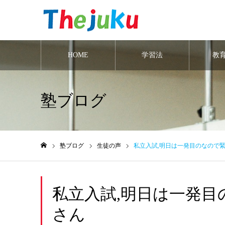
HOME
学習法
教
塾ブログ
塾ブログ
生徒の声
私立入試,明日は一発目のなので
ホーム
私立入試,明日は一発目
さん