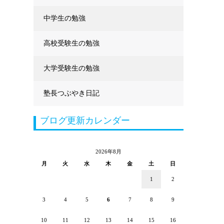
中学生の勉強
高校受験生の勉強
大学受験生の勉強
塾長つぶやき日記
ブログ更新カレンダー
2026年8月
月
火
水
木
金
土
日
1
2
3
4
5
6
7
8
9
10
11
12
13
14
15
16