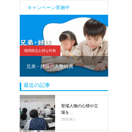
キャンペーン実施中
期間限定お得な特典
期間限定お
！
兄弟・姉妹の入塾特典
塾乗り
最近の記事
登場人物の心情や立
場を…
2026.08.1