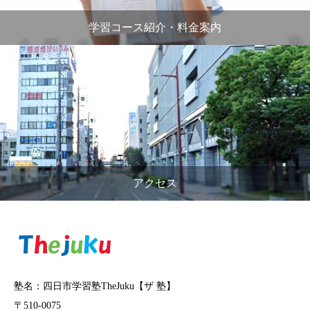
学習コース紹介・料金案内
アクセス
塾名：四日市学習塾TheJuku【ザ 塾】
〒510-0075