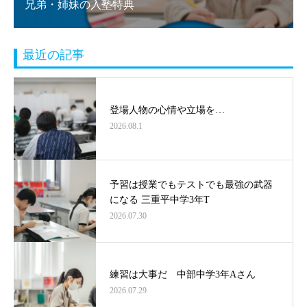
兄弟・姉妹の入塾特典
最近の記事
登場人物の心情や立場を…
2026.08.1
予習は授業でもテストでも最強の武器
になる 三重平中学3年T
2026.07.30
練習は大事だ 中部中学3年Aさん
2026.07.29