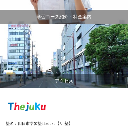
学習コース紹介・料金案内
アクセス
塾名：四日市学習塾TheJuku【ザ 塾】