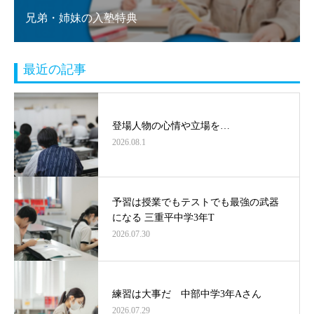
兄弟・姉妹の入塾特典
最近の記事
登場人物の心情や立場を…
2026.08.1
予習は授業でもテストでも最強の武器
になる 三重平中学3年T
2026.07.30
練習は大事だ 中部中学3年Aさん
2026.07.29