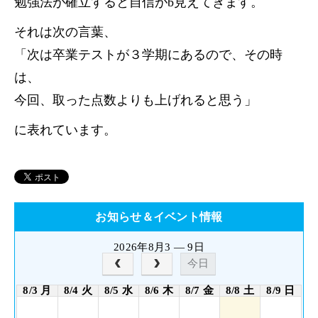
勉強法が確立すると自信がb見えてきます。
それは次の言葉、
「次は卒業テストが３学期にあるので、その時
は、
今回、取った点数よりも上げれると思う」
に表れています。
お知らせ＆イベント情報
2026年8月3 — 9日
今日
8/3 月
8/4 火
8/5 水
8/6 木
8/7 金
8/8 土
8/9 日