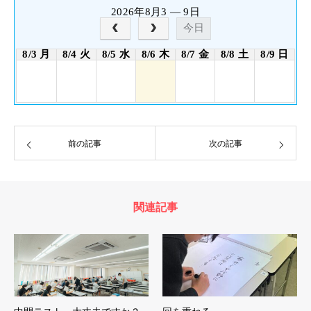
2026年8月3 — 9日
今日
8/3 月
8/4 火
8/5 水
8/6 木
8/7 金
8/8 土
8/9 日
前の記事
次の記事
関連記事