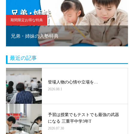
期間限定お得な特典
兄弟・姉妹の入塾特典
最近の記事
登場人物の心情や立場を…
2026.08.1
予習は授業でもテストでも最強の武器
になる 三重平中学3年T
2026.07.30