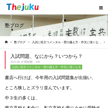
塾ブログ
塾ブログ
入試に役立つメンタル・壁の越え方・作文に強くなる
ホーム
入試問題、なにから？いつから？
2023.09.16
閲覧数：436
入試に役立つメンタル・壁の越え方・作文に強くなる
書店へ行けば、今年用の入試問題集が出揃い、
ところ狭しとズラリ並んでいます。
中３生の多くは、