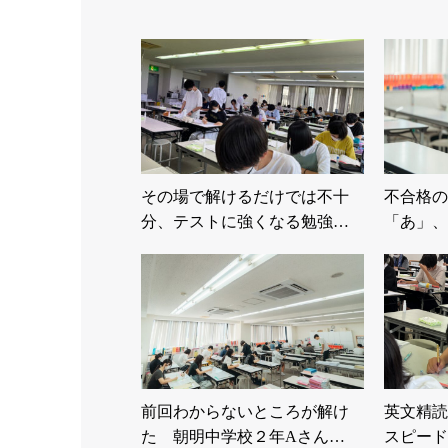
その場で解けるだけでは不十
不合格の
分、テストに強くなる勉強…
「あ」、
な…
前回わからないところが解け
英文精読
た 朝明中学校２年Aさん…
スピード