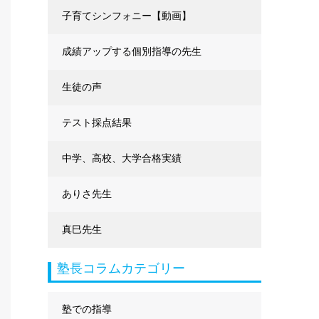
に強くなる
子育てシンフォニー【動画】
成績アップする個別指導の先生
生徒の声
テスト採点結果
中学、高校、大学合格実績
ありさ先生
真巳先生
塾長コラムカテゴリー
塾での指導