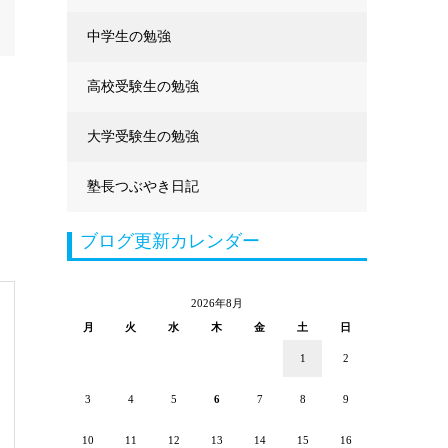
中学生の勉強
高校受験生の勉強
大学受験生の勉強
塾長つぶやき日記
ブログ更新カレンダー
2026年8月
月
火
水
木
金
土
日
1
2
3
4
5
6
7
8
9
10
11
12
13
14
15
16