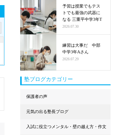
予習は授業でもテス
トでも最強の武器に
なる 三重平中学3年T
2026.07.30
練習は大事だ 中部
中学3年Aさん
2026.07.29
塾ブログカテゴリー
保護者の声
元気の出る塾長ブログ
入試に役立つメンタル・壁の越え方・作文