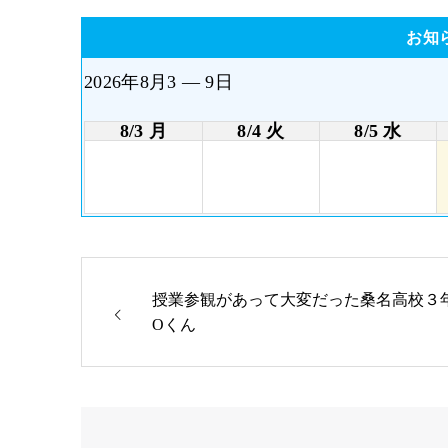
お知
2026年8月3 — 9日
8/3 月
8/4 火
8/5 水
授業参観があって大変だった桑名高校３
Oくん