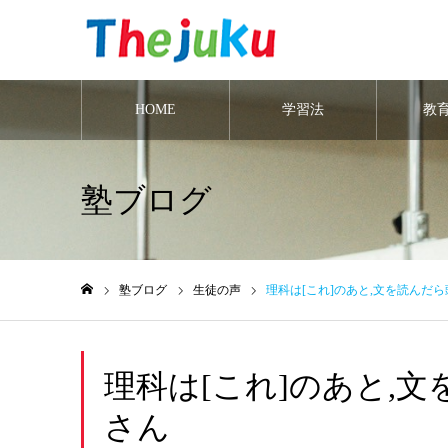
HOME
学習法
教
塾ブログ
塾ブログ
生徒の声
理科は[これ]のあと,文を読んだ
ホーム
理科は[これ]のあと,
さん