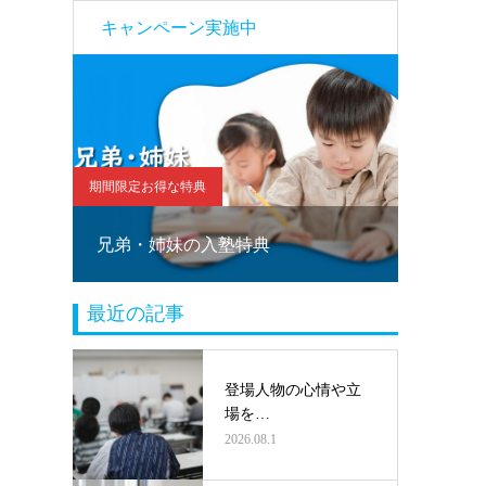
キャンペーン実施中
期間限定お得な特典
期間限定お
！
兄弟・姉妹の入塾特典
塾乗り
最近の記事
登場人物の心情や立
場を…
2026.08.1