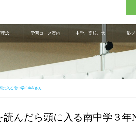
育理念
学習コース案内
中学、高校、大
塾ブ
学合格実績
ら頭に入る南中学３年Nさん
文を読んだら頭に入る南中学３年