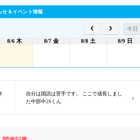
らせ＆イベント情報
今日
8/6 木
8/7 金
8/8 土
8/9 日
年
自分は国語は苦手です。 ここで成長しまし
た中部中2Sくん
関連記事