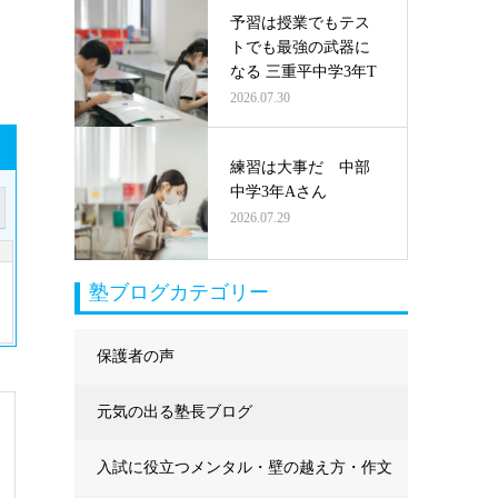
予習は授業でもテス
トでも最強の武器に
なる 三重平中学3年T
2026.07.30
練習は大事だ 中部
中学3年Aさん
2026.07.29
塾ブログカテゴリー
保護者の声
元気の出る塾長ブログ
入試に役立つメンタル・壁の越え方・作文