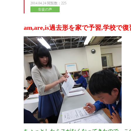
2014.04.24
閲覧数：225
生徒の声
am,are,is過去形を家で予習,学校で復