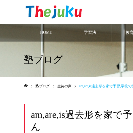
HOME
学習法
教
塾ブログ
塾ブログ
生徒の声
am,are,is過去形を家で予習,学
ホーム
am,are,is過去形を
ん