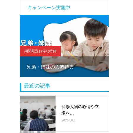
キャンペーン実施中
期間限定お得な特典
期間限定お
！
兄弟・姉妹の入塾特典
塾乗り
最近の記事
登場人物の心情や立
場を…
2026.08.1