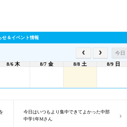
らせ＆イベント情報
今日
8/6 木
8/7 金
8/8 土
8/9 日
を
今日はいつもより集中できてよかった中部
中学1年Mさん