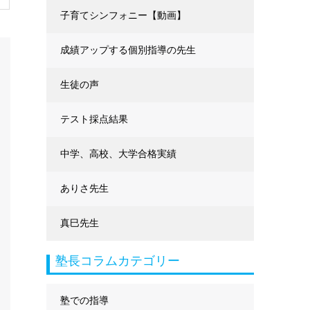
に強くなる
子育てシンフォニー【動画】
成績アップする個別指導の先生
生徒の声
テスト採点結果
中学、高校、大学合格実績
ありさ先生
真巳先生
塾長コラムカテゴリー
塾での指導