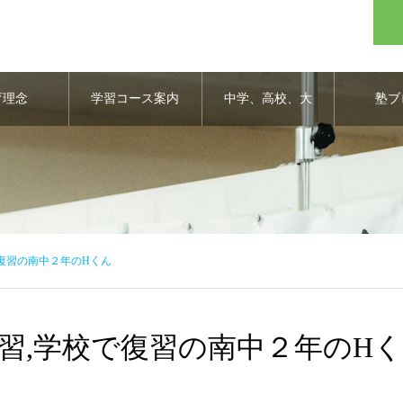
育理念
学習コース案内
中学、高校、大
塾ブ
学合格実績
校で復習の南中２年のHくん
家で予習,学校で復習の南中２年のHく