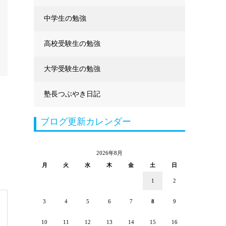
中学生の勉強
高校受験生の勉強
大学受験生の勉強
塾長つぶやき日記
ブログ更新カレンダー
2026年8月
月
火
水
木
金
土
日
1
2
3
4
5
6
7
8
9
10
11
12
13
14
15
16