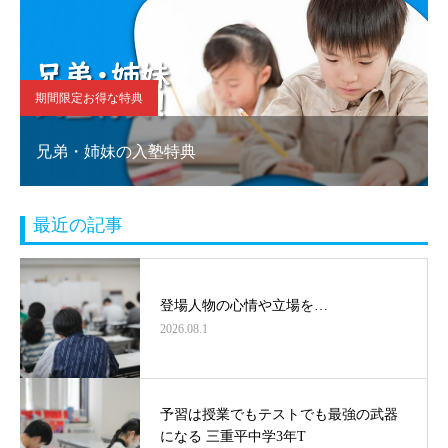
期間限定お得な特典
兄弟・姉妹の入塾特典
最近の記事
登場人物の心情や立場を…
2026.08.1
予習は授業でもテストでも最強の武器
になる 三重平中学3年T