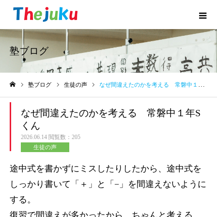
塾ブログ
塾ブログ
生徒の声
なぜ間違えたのかを考える 常磐中１年Sくん
ホーム
なぜ間違えたのかを考える 常磐中１年S
くん
2026.06.14
閲覧数：205
生徒の声
途中式を書かずにミスしたりしたから、途中式を
しっかり書いて「＋」と「−」を間違えないように
する。
復習で間違えが多かったから、ちゃんと考える。