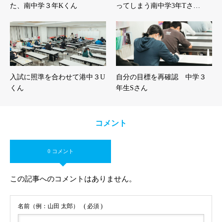
た、南中学３年Kくん
ってしまう南中学3年Tさ…
入試に照準を合わせて港中３U
自分の目標を再確認 中学３
くん
年生Sさん
コメント
0 コメント
この記事へのコメントはありません。
名前（例：山田 太郎）
( 必須 )