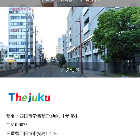
アクセス
塾名：四日市学習塾TheJuku【ザ 塾】
〒510-0075
三重県四日市市安島1-4-16