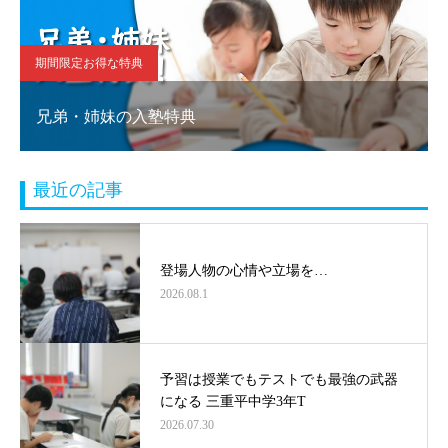
期間限定お得な特典
兄弟・姉妹の入塾特典
最近の記事
登場人物の心情や立場を…
2026.08.1
予習は授業でもテストでも最強の武器
になる 三重平中学3年T
2026.07.30