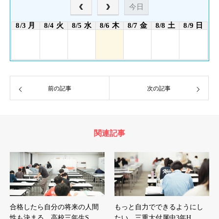
今日
8/3 月
8/4 火
8/5 水
8/6 木
8/7 金
8/8 土
8/9 日
前の記事
次の記事
関連記事
合格したら自分の将来の人間
もっと自力でできるようにし
性も決まる 高校三年生S…
たい 三重大付属中3年H…