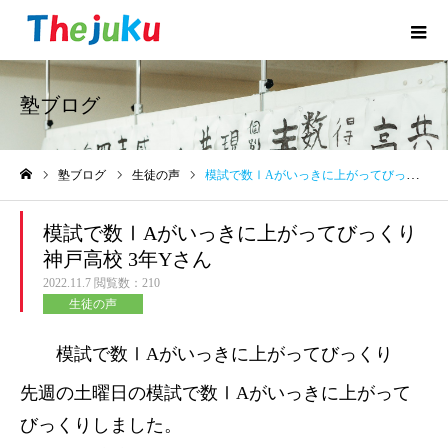
塾ブログ
塾ブログ
生徒の声
模試で数ⅠAがいっきに上がってびっくり神戸高校 3年Yさん
ホーム
模試で数ⅠAがいっきに上がってびっくり
神戸高校 3年Yさん
2022.11.7
閲覧数：210
生徒の声
模試で数ⅠAがいっきに上がってびっくり
先週の土曜日の模試で数ⅠAがいっきに上がって
びっくりしました。