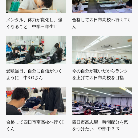
メンタル、体力が変化し、強
合格して四日市高校へ行くTく
くなること 中学三年生T…
ん
受験当日、自分に自信がつく
今の自分が嫌いだからランク
ように 中3 Oさん
を上げて四日市高校を目指…
合格して四日市南高校へ行くI
四日市高志望 時間配分を気
くん
をつけたい 中部中３ K…