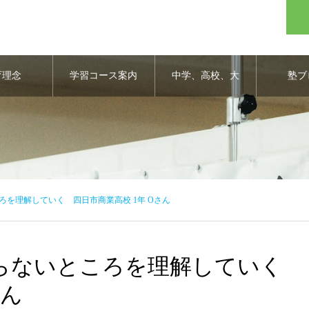
育理念
学習コース案内
中学、高校、大
塾ブ
学合格実績
を理解していく 四日市商業高校 1年 Oさん
らないところを理解していく
さん