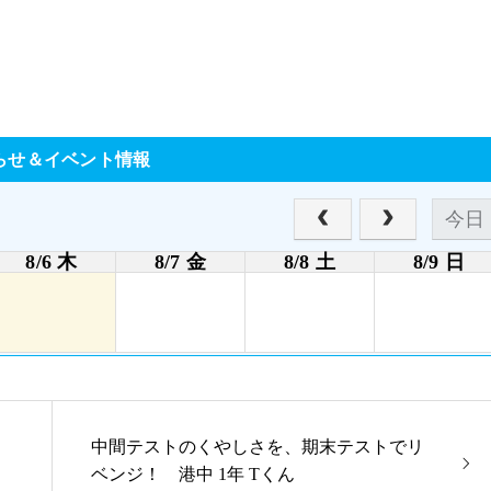
らせ＆イベント情報
お得な特典
今日
無料体験授業お得な特典あり
8/6 木
8/7 金
8/8 土
8/9 日
中間テストのくやしさを、期末テストでリ
ベンジ！ 港中 1年 Tくん