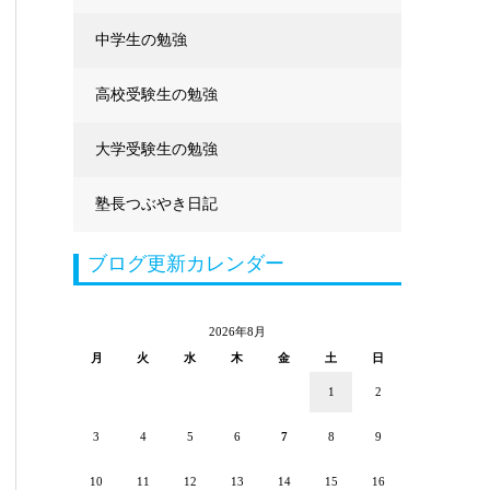
中学生の勉強
高校受験生の勉強
大学受験生の勉強
塾長つぶやき日記
ブログ更新カレンダー
2026年8月
月
火
水
木
金
土
日
1
2
3
4
5
6
7
8
9
10
11
12
13
14
15
16