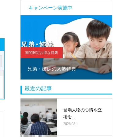
キャンペーン実施中
期間限定お得な特典
期間限定お
！
兄弟・姉妹の入塾特典
塾乗り
最近の記事
登場人物の心情や立
場を…
2026.08.1