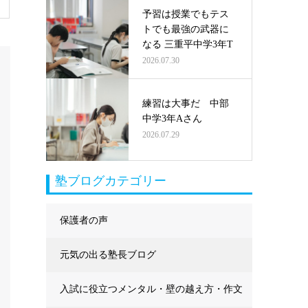
予習は授業でもテス
トでも最強の武器に
なる 三重平中学3年T
2026.07.30
練習は大事だ 中部
中学3年Aさん
2026.07.29
塾ブログカテゴリー
保護者の声
元気の出る塾長ブログ
入試に役立つメンタル・壁の越え方・作文