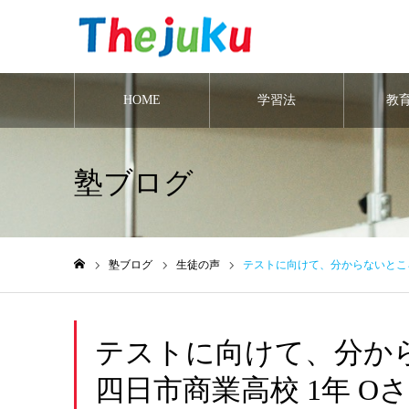
HOME
学習法
教
塾ブログ
塾ブログ
生徒の声
テストに向けて、分からないところ
ホーム
テストに向けて、分か
四日市商業高校 1年 O