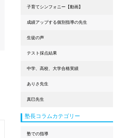
に強くなる
子育てシンフォニー【動画】
成績アップする個別指導の先生
生徒の声
テスト採点結果
中学、高校、大学合格実績
ありさ先生
真巳先生
塾長コラムカテゴリー
塾での指導