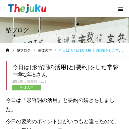
塾ブログ
塾ブログ
生徒の声
今日は[形容詞の活用]と[要約]をした常磐中学2年Sさん
ホーム
今日は[形容詞の活用]と[要約]をした常磐
中学2年Sさん
2019.03.6
閲覧数：201
生徒の声
今日は「形容詞の活用」と要約の続きをしまし
た。
今日の要約のポイントはがいつもと違ったので、