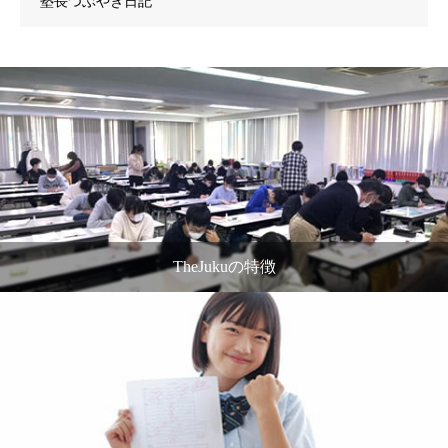
塾長つぶやき日記
TheJukuの特徴