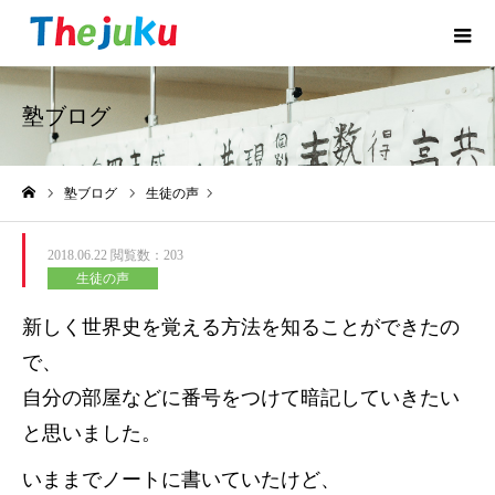
塾ブログ
塾ブログ
生徒の声
ホーム
2018.06.22
閲覧数：203
生徒の声
新しく世界史を覚える方法を知ることができたの
で、
自分の部屋などに番号をつけて暗記していきたい
と思いました。
いままでノートに書いていたけど、