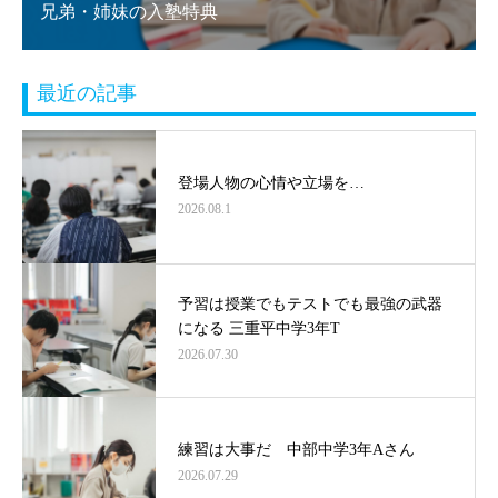
兄弟・姉妹の入塾特典
最近の記事
登場人物の心情や立場を…
2026.08.1
予習は授業でもテストでも最強の武器
になる 三重平中学3年T
2026.07.30
練習は大事だ 中部中学3年Aさん
2026.07.29