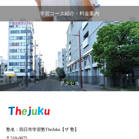
学習コース紹介・料金案内
アクセス
塾名：四日市学習塾TheJuku【ザ 塾】
〒510-0075