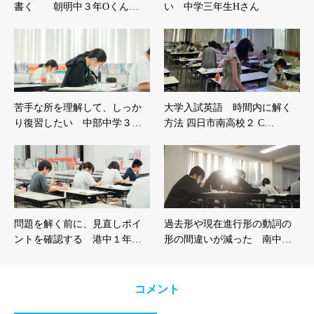
書く 朝明中３年Oくん…
い 中学三年生Hさん
苦手な所を理解して、しっか
大学入試英語 時間内に解く
り復習したい 中部中学３…
方法 四日市南高校２ C…
問題を解く前に、見直しポイ
過去形や現在進行形の動詞の
ントを確認する 港中１年…
形の間違いが減った 南中…
コメント