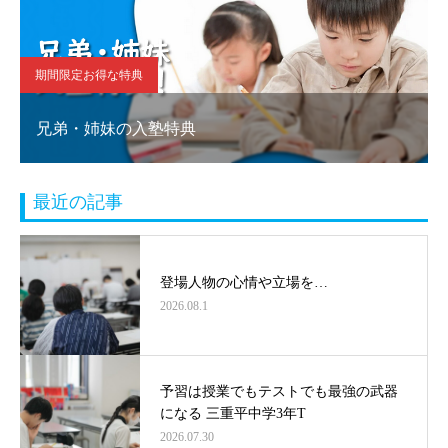
期間限定お得な特典
兄弟・姉妹の入塾特典
最近の記事
登場人物の心情や立場を…
2026.08.1
予習は授業でもテストでも最強の武器
になる 三重平中学3年T
2026.07.30