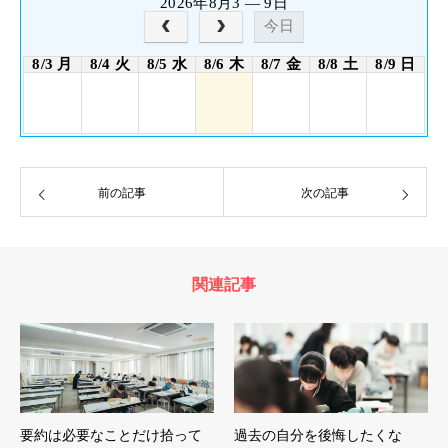
2026年8月3 — 9日
今日
8/3 月
8/4 火
8/5 水
8/6 木
8/7 金
8/8 土
8/9 日
前の記事
次の記事
関連記事
要約は必要なことだけ拾って
過去の自分を後悔したくな