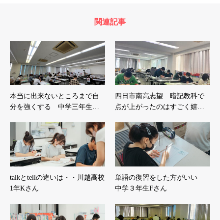
関連記事
本当に出来ないところまで自
四日市南高志望 暗記教科で
分を強くする 中学三年生…
点が上がったのはすごく嬉…
talkとtellの違いは・・川越高校
単語の復習をした方がいい
1年Kさん
中学３年生Fさん